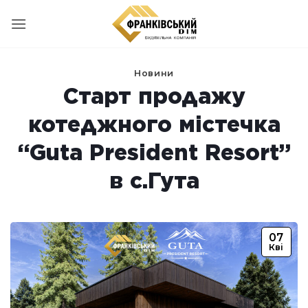
Пропустити
Новини
Старт продажу
котеджного містечка
“Guta President Resort”
в с.Гута
07
Кві