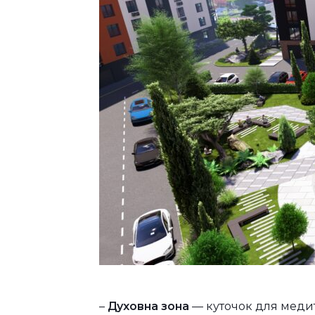
–
Духовна зона
— куточок для медита