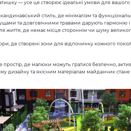
затишку — усе це створює ідеальні умови для вашого 
кандинавський стиль, де мінімалізм та функціональні
ущами та довговічними травами дарують гармонію і 
я життя, де немає місця стороннім чи шуму великого
ори, де створені зони для відпочинку кожного покол
е простір, де малюки можуть гратися безпечно, акти
ому дизайну та якісним матеріалам майданчик стане