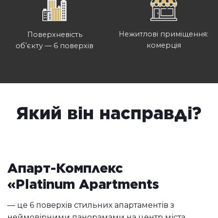
Нежитлові приміщення:
Поверхневість
комерція
обʼєкту — 6 поверхів
Який він насправді?
Апарт-Комплекс
«Platinum Apartments
— це 6 поверхів стильних апартаментів з
неймовірними панорамами на центр міста