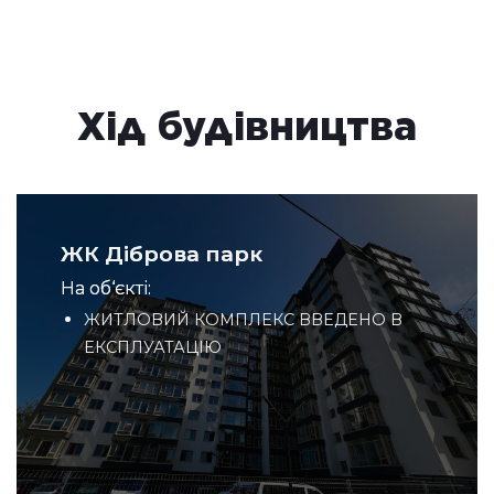
Хід будівництва
ЖК Діброва парк
ЖК Діброва парк
На об‘єкті:
На об‘єкті:
ЖИТЛОВИЙ КОМПЛЕКС ВВЕДЕНО В
ЕКСПЛУАТАЦІЮ