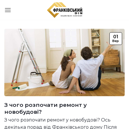
Пропустити
01
Вер
З чого розпочати ремонт у
новобудові?
З чого розпочати ремонт у новобудові? Ось
декілька порад від Франківського дому Після